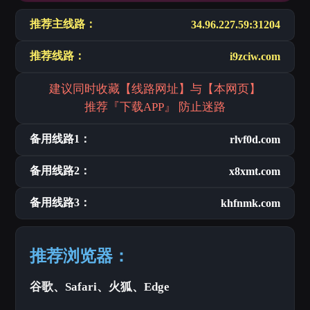
推荐主线路：
34.96.227.59:31204
推荐线路：
i9zciw.com
建议同时收藏【线路网址】与【本网页】
推荐『下载APP』 防止迷路
备用线路1：
rlvf0d.com
备用线路2：
x8xmt.com
备用线路3：
khfnmk.com
推荐浏览器：
谷歌、Safari、火狐、Edge